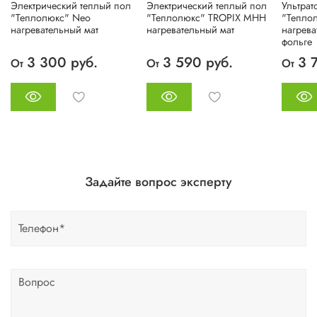
Электрический теплый пол
Электрический теплый пол
Ультрат
"Теплолюкс" Neo
"Теплолюкс" TROPIX МНН
"Тепло
нагревательный мат
нагревательный мат
нагрева
фольге
3 300 руб.
3 590 руб.
3 
От
От
От
Задайте вопрос эксперту