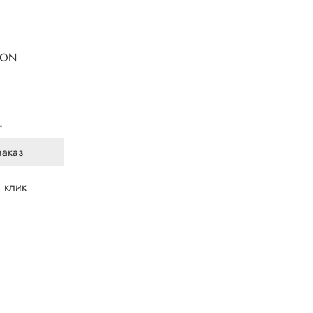
LON
.
заказ
1 клик