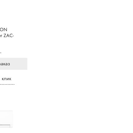
LON
er ZAC-
.
заказ
1 клик