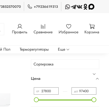
73852570070
+79236619313
Профиль
Сравнение
Избранное
Корзина
ый Пол
Терморегуляторы
Еще
Цена
—
от
до