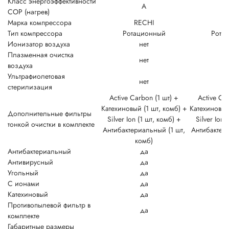
Класс энергоэффективности
A
COP (нагрев)
Марка компрессора
RECHI
R
Тип компрессора
Ротационный
Рота
Ионизатор воздуха
нет
Плазменная очистка
нет
воздуха
Ультрафиолетовая
нет
стерилизация
Active Carbon (1 шт) +
Active Ca
Катехиновый (1 шт, комб) +
Катехиновый
Дополнительные фильтры
Silver Ion (1 шт, комб) +
Silver Ion 
тонкой очистки в комплекте
Антибактериальный (1 шт,
Антибактери
комб)
к
Антибактериальный
да
Антивирусный
да
Угольный
да
С ионами
да
Катехиновый
да
Противопылевой фильтр в
да
комплекте
Габаритные размеры