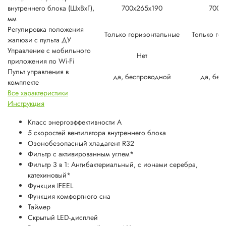
внутреннего блока (ШxВxГ),
700x265x190
700x
мм
Регулировка положения
Только горизонтальные
Только го
жалюзи с пульта ДУ
Управление c мобильного
Нет
приложения по Wi-Fi
Пульт управления в
да, беспроводной
да, бес
комплекте
Все характеристики
Инструкция
Класс энергоэффективности А
5 скоростей вентилятора внутреннего блока
Озонобезопасный хладагент R32
Фильтр с активированным углем*
Фильтр 3 в 1: Антибактериальный, c ионами серебра,
катехиновый*
Функция IFEEL
Функция комфортного сна
Таймер
Скрытый LED-дисплей