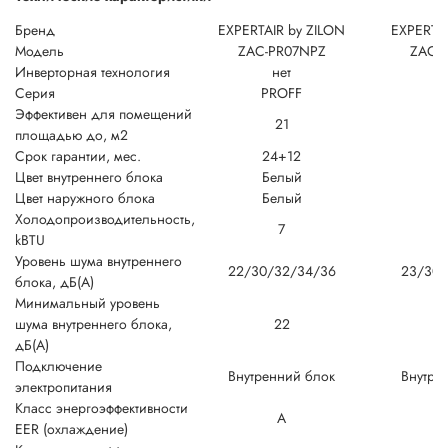
Бренд
EXPERTAIR by ZILON
EXPERTAI
Модель
ZAC-PR07NPZ
ZAC-
Инверторная технология
нет
Серия
PROFF
P
Эффективен для помещений
21
площадью до, м2
Срок гарантии, мес.
24+12
2
Цвет внутреннего блока
Белый
Б
Цвет наружного блока
Белый
Б
Холодопроизводительность,
7
kBTU
Уровень шума внутреннего
22/30/32/34/36
23/30/
блока, дБ(А)
Минимальный уровень
шума внутреннего блока,
22
дБ(А)
Подключение
Внутренний блок
Внутре
электропитания
Класс энергоэффективности
A
EER (охлаждение)