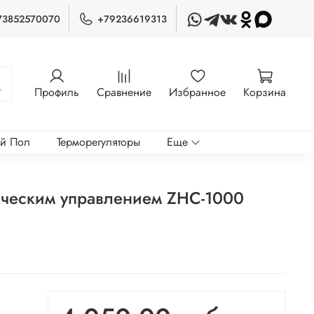
73852570070
+79236619313
Профиль
Сравнение
Избранное
Корзина
ый Пол
Терморегуляторы
Еще