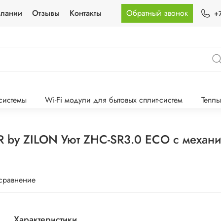
мпании
Отзывы
Контакты
Обратный звонок
+
-системы
Wi-Fi модули для бытовых сплит-систем
Тепл
ическим управлением ZHC-1000
 сравнение
Характеристики