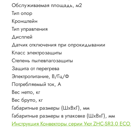
Обслуживаемая площадь, м2
Тип опор
Кронштейн
Тип управления
Дисплей
Датчик отключения при опрокидывании
Класс электрозащиты
Степень пылевлагозащиты
Защита от перегрева
Электропитание, В/Гц/Ф
Потребляемый ток, А
Вес нетто, кг
Вес брутто, кг
Габаритные размеры (ШxВxГ), мм
Габаритные размеры в упаковке (ШxВxГ), мм
Инструкция Конвекторы серии Уют ZHC-SR3.0 ECO