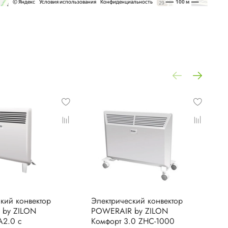
кий конвектор
Электрический конвектор
Э
 by ZILON
POWERAIR by ZILON
P
A2.0 с
Комфорт 3.0 ZHC-1000
К