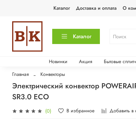
Каталог
Доставка и оплата
О ко
Каталог
Новинки
Акция
Бытовые сплит
Главная
Конвекторы
Электрический конвектор POWERAIR by ZILON Уют ZHC-SR3.0 ECO с механ
SR3.0 ECO
В избранное
Добавить в
(0)