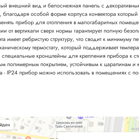
ный внешний вид и белоснежная панель с декоративны
, благодаря особой форме корпуса конвектора который 
енять прибор для отопления в малогабаритных помещен
ии от вертикали сверх нормы гарантирует полную безоп
а имеет ребристую структуру, что сводит к минимуму п
ханическому термостату, который поддерживает темпер
 и специальные кронштейны для крепления прибора к ст
ным полимерным покрытием, устойчивым к царапинам и 
а - IP24 прибор можно использовать в помещениях с п
ры в Барнауле
тиляции в Барнауле