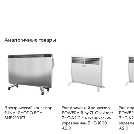
Аналогичные товары
Электрический конвектор
Электрический конвектор
Электри
FUNAI SHODO ECH-
POWERAIR by ZILON Атлет
POWERA
SHE2101ST
ZHC-A2.0 с механическим
ZHC-A2
управлением ZHC-1000
управл
A2.0
A2.0