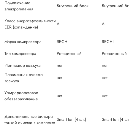
Подключение
Внутренний блок
Внутренний бло
электропитания
Класс энергоэффективности
A
A
EER (охлаждение)
Марка компрессора
RECHI
RECHI
Тип компрессора
Ротационный
Ротационный
Ионизатор воздуха
нет
нет
Плазменная очистка
нет
нет
воздуха
Ультрафиолетовое
нет
нет
обеззараживание
Дополнительные фильтры
Smart Ion (4 шт.)
Smart Ion (4 шт.)
тонкой очистки в комплекте