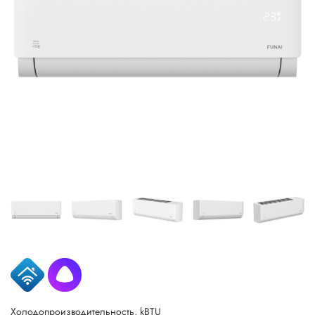
Холодопроизводительность, kBTU