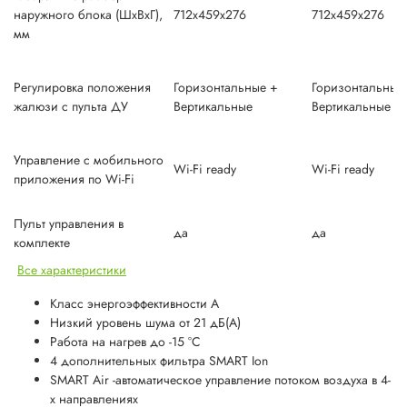
наружного блока (ШxВxГ),
712x459x276
712x459x276
мм
Регулировка положения
Горизонтальные +
Горизонтальные
жалюзи с пульта ДУ
Вертикальные
Вертикальные
Управление c мобильного
Wi-Fi ready
Wi-Fi ready
приложения по Wi-Fi
Пульт управления в
да
да
комплекте
Все характеристики
Класс энергоэффективности A
Низкий уровень шума от 21 дБ(А)
Работа на нагрев до -15 °С
4 дополнительных фильтра SMART Ion
SMART Air -автоматическое управление потоком воздуха в 4-
х направлениях