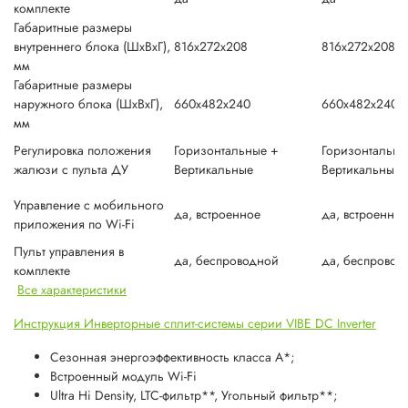
комплекте
Габаритные размеры
внутреннего блока (ШxВxГ),
816x272x208
816x272x208
мм
Габаритные размеры
наружного блока (ШxВxГ),
660x482x240
660x482x240
мм
Регулировка положения
Горизонтальные +
Горизонтальны
жалюзи с пульта ДУ
Вертикальные
Вертикальные
Управление c мобильного
да, встроенное
да, встроенное
приложения по Wi-Fi
Пульт управления в
да, беспроводной
да, беспровод
комплекте
Все характеристики
Инструкция Инверторные сплит-системы серии VIBE DC Inverter
Сезонная энергоэффективность класса А*;
Встроенный модуль Wi-Fi
Ultra Hi Density, LTC-фильтр**, Угольный фильтр**;