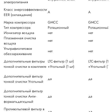
электропитания
Класс энергоэффективности
A
A
EER (охлаждение)
Марка компрессора
GMCC
GMCC
Тип компрессора
Ротационный
Ротационный
Ионизатор воздуха
нет
нет
Плазменная очистка
нет
нет
воздуха
Ультрафиолетовое
нет
нет
обеззараживание
Дополнительные фильтры
LTC-фильтр (1 шт)
LTC-фильтр (1 ш
тонкой очистки в комплекте
+Угольный (1 шт)
+Угольный (1 ш
Дополнительный фильтр
да
да
тонкой очистки Угольный
Дополнительный фильтр
тонкой очистки Анти-
да
да
формальдегидный
Противопылевой фильтр в
да
да