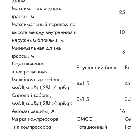
дюйм
Максимальная длина
25
трассы, м
Максимальный перепад по
высоте между внутренним и
10
наружным блоками, м
Минимальная длина
3
трассы, м
Подключение
Внутренний блок
Вн
электропитания
Межблочный кабель,
4x1,5
4x
мм&lt;sup&gt;2&lt;/sup&gt;
Силовой кабель,
3x1,5
3x
мм&lt;sup&gt;2&lt;/sup&gt;
Автомат защиты, А
16
Марка компрессора
GMCC
G
Тип компрессора
Ротационный
Ро