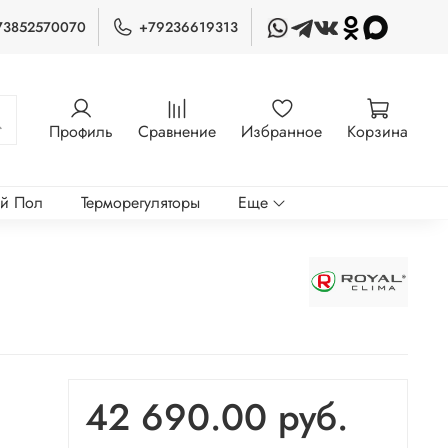
73852570070
+79236619313
Профиль
Сравнение
Избранное
Корзина
ый Пол
Терморегуляторы
Еще
42 690.00 руб.