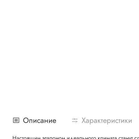
Описание
Характеристики
Настоящим эталоном идеального климата станут спл