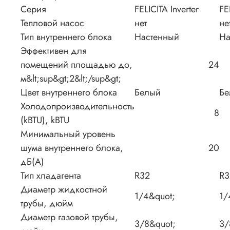
Серия
FELICITA Inverter
FE
Тепловой насос
нет
не
Тип внутреннего блока
Настенный
На
Эффективен для
помещений площадью до,
24
м&lt;sup&gt;2&lt;/sup&gt;
Цвет внутреннего блока
Белый
Бе
Холодопроизводительность
8
(kBTU), kBTU
Минимальный уровень
шума внутреннего блока,
20
дБ(А)
Тип хладагента
R32
R3
Диаметр жидкостной
1/4&quot;
1/
трубы, дюйм
Диаметр газовой трубы,
3/8&quot;
3/