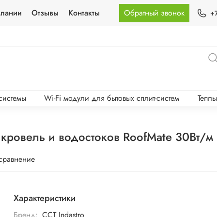
мпании
Отзывы
Контакты
Обратный звонок
+
-системы
Wi-Fi модули для бытовых сплит-систем
Тепл
кровель и водостоков RoofMate 30Вт/м
 сравнение
Характеристики
Бренд:
ССТ Indastro