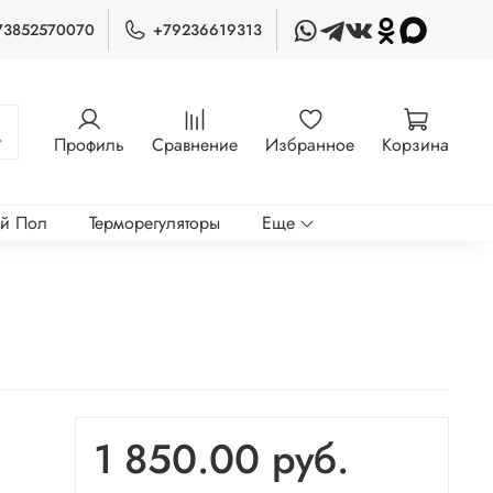
73852570070
+79236619313
Профиль
Сравнение
Избранное
Корзина
ый Пол
Терморегуляторы
Еще
1 850.00 руб.