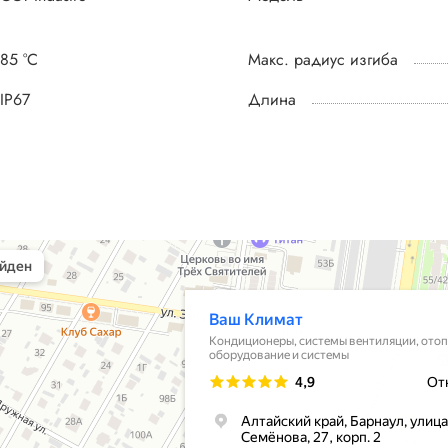
85 °С
Макс. радиус изгиба
IP67
Длина
ры в Барнауле
тиляции в Барнауле