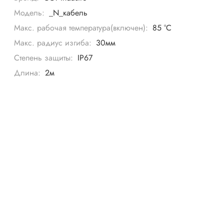
Модель:
_N_кабель
Макс. рабочая температура(включен):
85 °С
Макс. радиус изгиба:
30мм
Степень защиты:
IP67
Длина:
2м