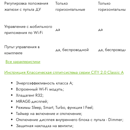
Регулировка положения
Только
Только
жалюзи с пульта ДУ
горизонтальные
горизонтальные
Управление c мобильного
да
да
приложения по Wi-Fi
Пульт управления в
да, беспроводной
да, беспроводно
комплекте
Все характеристики
Инструкция Классическая сплит-система серии CITY 2.0 Classic A
Энергоэффективность класса А;
Встроенный Wi-Fi модуль;
Хладагент R32;
MIRAGE-дисплей;
Режимы Sleep, Smart, Turbo, функция I Feel;
Таймер на включение и отключение;
Отключение дисплея внутреннего блока с пульта - Dimmer;
Защитная накладка на вентили;