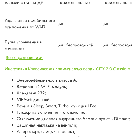
жалюзи с пульта ДУ
горизонтальные
горизонтальные
Управление c мобильного
да
да
приложения по Wi-Fi
Пульт управления в
да, беспроводной
да, беспроводно
комплекте
Все характеристики
Инструкция Классическая сплит-система серии CITY 2.0 Classic A
Энергоэффективность класса А;
Встроенный Wi-Fi модуль;
Хладагент R32;
MIRAGE-дисплей;
Режимы Sleep, Smart, Turbo, функция I Feel;
Таймер на включение и отключение;
Отключение дисплея внутреннего блока с пульта - Dimmer;
Защитная накладка на вентили;
Авторестарт, самодиагностика;