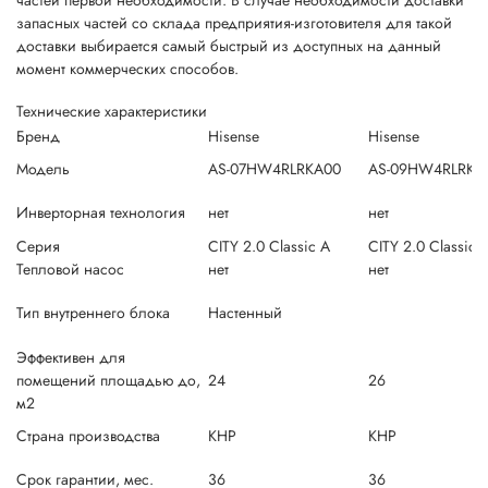
частей первой необходимости. В случае необходимости доставки
запасных частей со склада предприятия-изготовителя для такой
доставки выбирается самый быстрый из доступных на данный
момент коммерческих способов.
Технические характеристики
Бренд
Hisense
Hisense
Модель
AS-07HW4RLRKA00
AS-09HW4RLRKA
Инверторная технология
нет
нет
Серия
CITY 2.0 Classic A
CITY 2.0 Classic 
Тепловой насос
нет
нет
Тип внутреннего блока
Настенный
Эффективен для
помещений площадью до,
24
26
м2
Страна производства
КНР
КНР
Срок гарантии, мес.
36
36