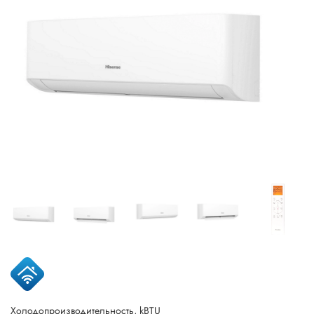
Холодопроизводительность, kBTU