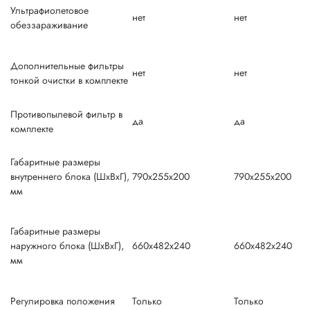
Ультрафиолетовое
нет
нет
обеззараживание
Дополнительные фильтры
нет
нет
тонкой очистки в комплекте
Противопылевой фильтр в
да
да
комплекте
Габаритные размеры
внутреннего блока (ШxВxГ),
790x255x200
790x255x200
мм
Габаритные размеры
наружного блока (ШxВxГ),
660x482x240
660x482x240
мм
Регулировка положения
Только
Только