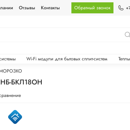
мпании
Отзывы
Контакты
Обратный звонок
+
-системы
Wi-Fi модули для бытовых сплит-систем
Тепл
 МОРОЗКО
КНБ-БКЛ18ОН
 сравнение