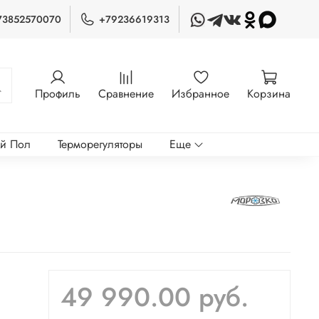
73852570070
+79236619313
Профиль
Сравнение
Избранное
Корзина
ый Пол
Терморегуляторы
Еще
49 990.00 руб.