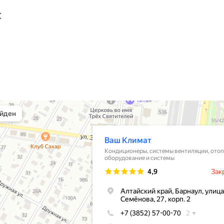
C
ры в Барнауле
тиляции в Барнауле