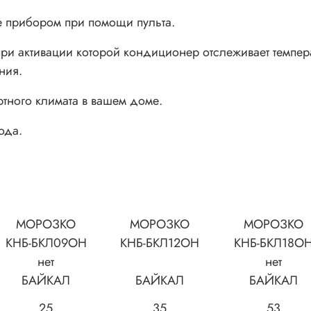
е прибором при помощи пульта.
и активации которой кондиционер отслеживает темпер
ния.
тного климата в вашем доме.
ода.
МОРОЗКО
МОРОЗКО
МОРОЗКО
КНБ-БКЛ09ОН
КНБ-БКЛ12ОН
КНБ-БКЛ18О
нет
нет
БАЙКАЛ
БАЙКАЛ
БАЙКАЛ
25
35
53