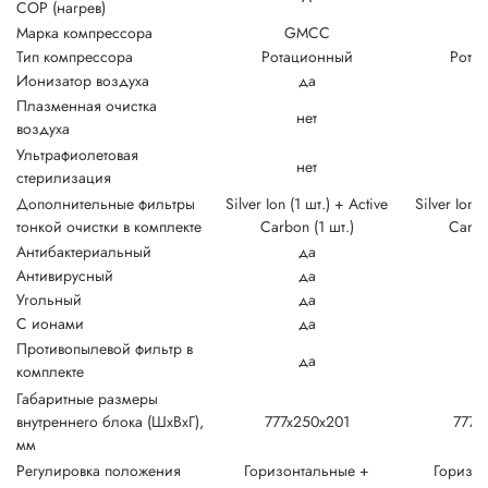
COP (нагрев)
Марка компрессора
GMCC
G
Тип компрессора
Ротационный
Рота
Ионизатор воздуха
да
Плазменная очистка
нет
воздуха
Ультрафиолетовая
нет
стерилизация
Дополнительные фильтры
Silver Ion (1 шт.) + Active
Silver Ion (
тонкой очистки в комплекте
Carbon (1 шт.)
Carbo
Антибактериальный
да
Антивирусный
да
Угольный
да
С ионами
да
Противопылевой фильтр в
да
комплекте
Габаритные размеры
внутреннего блока (ШxВxГ),
777x250x201
777x
мм
Регулировка положения
Горизонтальные +
Горизон