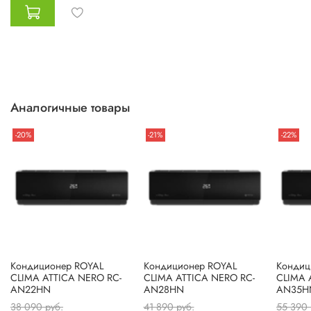
Аналогичные товары
-20%
-21%
-22%
Кондиционер ROYAL
Кондиционер ROYAL
Кондиц
CLIMA ATTICA NERO RC-
CLIMA ATTICA NERO RC-
CLIMA 
AN22HN
AN28HN
AN35H
38 090 руб.
41 890 руб.
55 390 