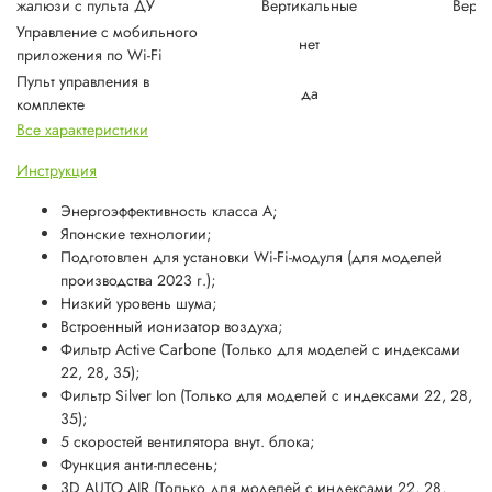
жалюзи с пульта ДУ
Вертикальные
Верти
Управление c мобильного
нет
приложения по Wi-Fi
Пульт управления в
да
комплекте
Все характеристики
Инструкция
Энергоэффективность класса А;
Японские технологии;
Подготовлен для установки Wi-Fi-модуля (для моделей
производства 2023 г.);
Низкий уровень шума;
Встроенный ионизатор воздуха;
Фильтр Active Carbone (Только для моделей с индексами
22, 28, 35);
Фильтр Silver Ion (Только для моделей с индексами 22, 28,
35);
5 скоростей вентилятора внут. блока;
Функция анти-плесень;
3D AUTO AIR (Только для моделей с индексами 22, 28,