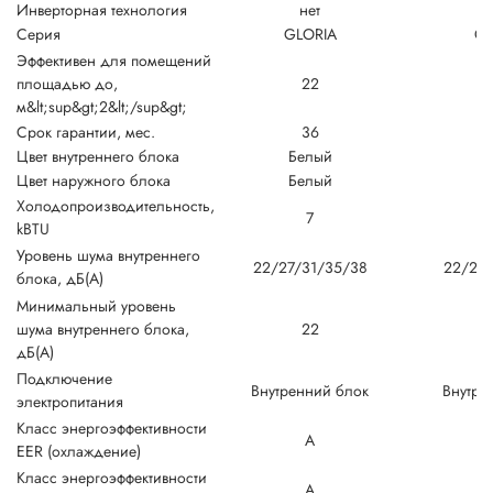
Инверторная технология
нет
Серия
GLORIA
GL
Эффективен для помещений
площадью до,
22
м&lt;sup&gt;2&lt;/sup&gt;
Срок гарантии, мес.
36
Цвет внутреннего блока
Белый
Б
Цвет наружного блока
Белый
Б
Холодопроизводительность,
7
kBTU
Уровень шума внутреннего
22/27/31/35/38
22/27/
блока, дБ(А)
Минимальный уровень
шума внутреннего блока,
22
дБ(А)
Подключение
Внутренний блок
Внутре
электропитания
Класс энергоэффективности
A
EER (охлаждение)
Класс энергоэффективности
A