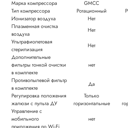
Марка компрессора
GMCC
Тип компрессора
Ротационный
Р
Ионизатор воздуха
Нет
Плазменная очистка
Нет
воздуха
Ультрафиолетовая
Нет
стерилизация
Дополнительные
фильтры тонкой очистки
нет
в комплекте
Противопылевой фильтр
Да
в комплекте
Регулировка положения
Только
жалюзи с пульта ДУ
горизонтальные
го
Управление c
мобильного
нет
приложения по Wi-Fi