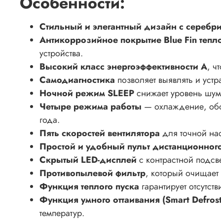
Особенности:
Стильный и элегантный дизайн с серебр
Антикоррозийное покрытие Blue Fin теп
устройства.
Высокий класс энергоэффективности A
, ч
Самодиагностика
позволяет выявлять и устр
Ночной режим SLEEP
снижает уровень шум
Четыре режима работы
— охлаждение, обо
года.
Пять скоростей вентилятора
для точной на
Простой и удобный пульт дистанционног
Скрытый LED-дисплей
с контрастной подс
Противопылевой фильтр
, который очищает
Функция теплого пуска
гарантирует отсутс
Функция умного оттаивания (Smart Defros
температур.