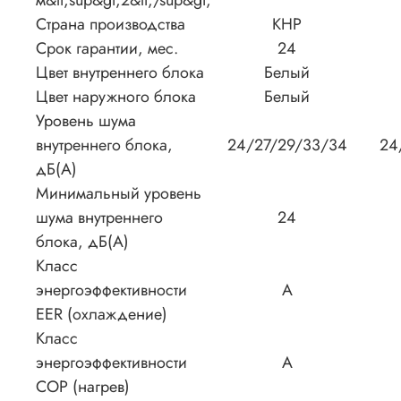
м&lt;sup&gt;2&lt;/sup&gt;
Страна производства
КНР
Срок гарантии, мес.
24
Цвет внутреннего блока
Белый
Цвет наружного блока
Белый
Уровень шума
внутреннего блока,
24/27/29/33/34
24
дБ(А)
Минимальный уровень
шума внутреннего
24
блока, дБ(А)
Класс
энергоэффективности
A
EER (охлаждение)
Класс
энергоэффективности
A
COP (нагрев)