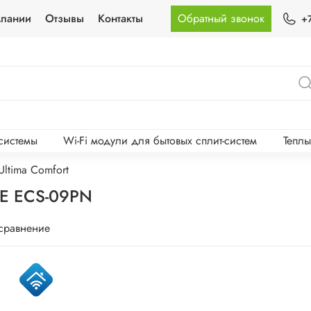
мпании
Отзывы
Контакты
Обратный звонок
+
-системы
Wi-Fi модули для бытовых сплит-систем
Тепл
ltima Comfort
SE ECS-09PN
 сравнение