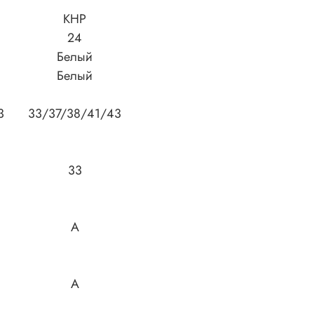
КНР
24
Белый
Белый
3
33/37/38/41/43
33
A
A