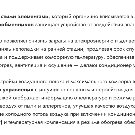
истыми элементами
, который органично вписывается в
лообменников
защищает устройство от воздействия вла
то позволяет снизить затраты на электроэнергию и дел
анять неполадки на ранней стадии, продлевая срок слу
а и поддерживает комфортную температуру, обеспечива
грев, вентиляция и осушение — делают кондиционер 
стройки воздушного потока и максимального комфорта 
о управления
с интуитивно понятным интерфейсом для 
веткой отображает информацию о температуре и режиме
 воздух от пыли и аллергенов, улучшая качество воздух
твие холодного потока воздуха при включении кондицион
t)
и температурная компенсация в режиме обогрева обе