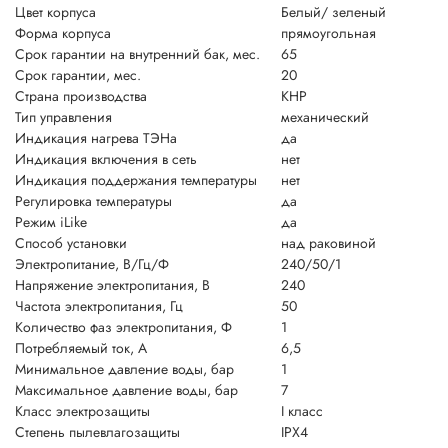
Цвет корпуса
Белый/ зеленый
Форма корпуса
прямоугольная
Срок гарантии на внутренний бак, мес.
65
Срок гарантии, мес.
20
Страна производства
КНР
Тип управления
механический
Индикация нагрева ТЭНа
да
Индикация включения в сеть
нет
Индикация поддержания температуры
нет
Регулировка температуры
да
Режим iLike
да
Способ установки
над раковиной
Электропитание, В/Гц/Ф
240/50/1
Напряжение электропитания, В
240
Частота электропитания, Гц
50
Количество фаз электропитания, Ф
1
Потребляемый ток, А
6,5
Минимальное давление воды, бар
1
Максимальное давление воды, бар
7
Класс электрозащиты
I класс
Степень пылевлагозащиты
IPX4