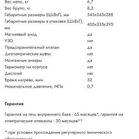
Вес нетто, кг
6,7
Вес брутто, кг
8,3
Габаритные размеры (ШxВxГ), мм
345x345x288
Габаритные размеры в упаковке (ШxВxГ),
405x335x395
мм
Магниевый анод
да
УЗО
нет
Предохранительный клапан
да
Диэлектрические муфты
нет
Монтажные анкеры
да
Термометр на корпусе
нет
Дисплей
нет
Время нагрева, мин
32
Номинальное давление, МПа
0,7
Гарантия
Гарантия на течь внутреннего бака - 65 месяцев*, гарантия на
электрические элементы - 30 месяцев**
* при условии прохождения регулярного технического
обслуживания.