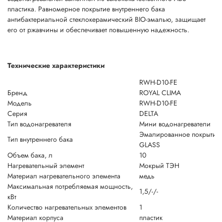
пластика. Равномерное покрытие внутреннего бака
антибактериальной стеклокерамический BIO-эмалью, защищает
его от ржавчины и обеспечивает повышенную надежность.
Технические характеристики
RWH-D10-FE
Бренд
ROYAL CLIMA
Модель
RWH-D10-FE
Серия
DELTA
Тип водонагревателя
Мини водонагреватели
Эмалированное покрытие
Тип внутреннего бака
GLASS
Объем бака, л
10
Нагревательный элемент
Мокрый ТЭН
Материал нагревательного элемента
медь
Максимальная потребляемая мощность,
1,5/-/-
кВт
Количество нагревательных элементов
1
Материал корпуса
пластик