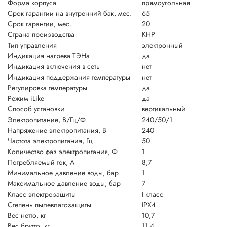
Форма корпуса
прямоугольная
Срок гарантии на внутренний бак, мес.
65
Срок гарантии, мес.
20
Страна производства
КНР
Тип управления
электронный
Индикация нагрева ТЭНа
да
Индикация включения в сеть
нет
Индикация поддержания температуры
нет
Регулировка температуры
да
Режим iLike
да
Способ установки
вертикальный
Электропитание, В/Гц/Ф
240/50/1
Напряжение электропитания, В
240
Частота электропитания, Гц
50
Количество фаз электропитания, Ф
1
Потребляемый ток, А
8,7
Минимальное давление воды, бар
1
Максимальное давление воды, бар
7
Класс электрозащиты
I класс
Степень пылевлагозащиты
IPX4
Вес нетто, кг
10,7
Вес брутто, кг
11,4