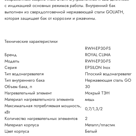
с индикацией основных режимов работы. Внутренний бак
выполнен из сверхдолговечной нержавеющей стали GOLIATH,
которая защищает бак от коррозии и ржавчины.
Технические характеристики
RWH-EP30-FS
Бренд
ROYAL CLIMA
Модель
RWH-EP30-FS
Серия
EPSILON Inox
Тип водонагревателя
Плоский водонагреватель
Тип внутреннего бака
Нержавеющая сталь GOLI
Объем бака, л
30
Нагревательный элемент
Мокрый ТЭН
Материал нагревательного элемента
медь
Максимальная потребляемая мощность,
0,7/1,3/2
кВт
Количество нагревательных элементов
2
Материал корпуса
Металл/пластик
Цвет корпуса
Белый