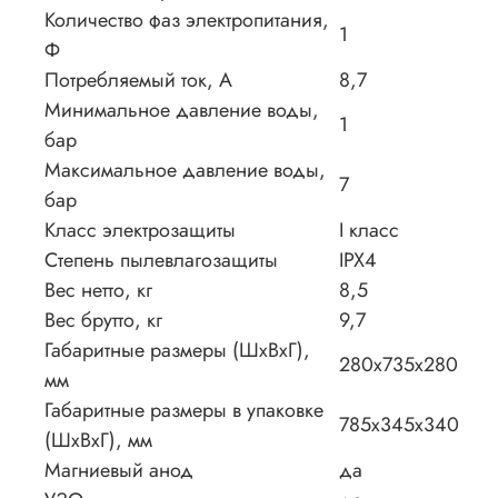
Количество фаз электропитания,
1
Ф
Потребляемый ток, А
8,7
Минимальное давление воды,
1
бар
Максимальное давление воды,
7
бар
Класс электрозащиты
I класс
Степень пылевлагозащиты
IPX4
Вес нетто, кг
8,5
Вес брутто, кг
9,7
Габаритные размеры (ШxВxГ),
280x735x280
мм
Габаритные размеры в упаковке
785x345x340
(ШxВxГ), мм
Магниевый анод
да