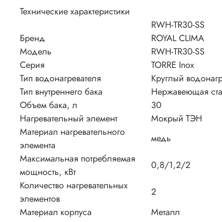
Технические характеристики
RWH-TR30-SS
Бренд
ROYAL CLIMA
Модель
RWH-TR30-SS
Серия
TORRE Inox
Тип водонагревателя
Круглый водонагр
Тип внутреннего бака
Нержавеющая ст
Объем бака, л
30
Нагревательный элемент
Мокрый ТЭН
Материал нагревательного
медь
элемента
Максимальная потребляемая
0,8/1,2/2
мощность, кВт
Количество нагревательных
2
элементов
Материал корпуса
Металл