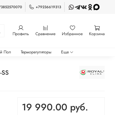
73852570070
+79236619313
Профиль
Сравнение
Избранное
Корзина
ый Пол
Терморегуляторы
Еще
-SS
19 990.00 руб.