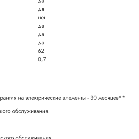
да
да
нет
да
да
да
62
0,7
гарантия на электрические элементы - 30 месяцев**
ского обслуживания.
еского обслуживания.