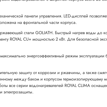
анической панели управления. LED-дисплей позволяет
оложена на фронтальной части корпуса.
ржавеющей стали GOLIATH. Быстрый нагрев воды до ко
енту ROYAL CU+ мощностью 2 кВт. Для безопасной эксп
ь максимально энергоэффективный режим эксплуатации 
тельную защиту от коррозии и ржавчины, а также смяг
нному между баком и корпусом термоизолирующему ма
боты все серии водонагревателей ROYAL CLIMA оснащен
 и электрозащиты.