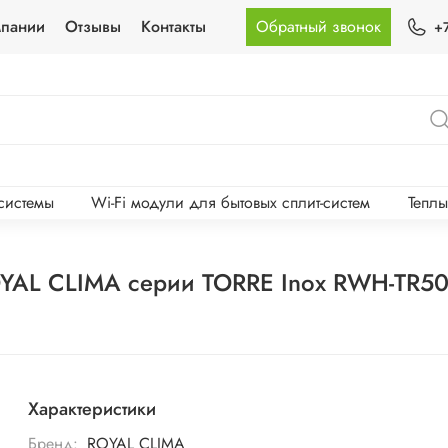
мпании
Отзывы
Контакты
Обратный звонок
+
-системы
Wi-Fi модули для бытовых сплит-систем
Тепл
YAL CLIMA серии TORRE Inox RWH-TR50
Характеристики
Бренд:
ROYAL CLIMA