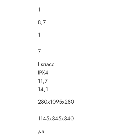
1
8,7
1
7
I класс
IPX4
11,7
14,1
280x1095x280
1145x345x340
да