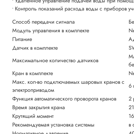
• Удаленное управление подачей воды при помощ
• Контроль показаний расхода воды с приборов уч
Способ передачи сигнала
Б
Модуль управления в комплекте
Ne
Питание
Ад
Датчик в комплекте
SW
Ма
Максимальное количество датчиков
бе
Кран в комплекте
Ne
Макс. кол-во подключаемых шаровых кранов с
6 
электроприводом
Функция автоматического проворота кранов
2 
Время закрытия крана
21
Крутящий момент
1
Рекомендуемая установка системы
в
Нормативное давление
4