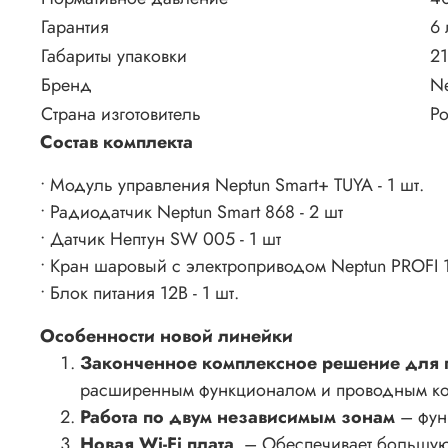
Гарантия
6 
Габариты упаковки
21
Бренд
N
Страна изготовитель
Р
Состав комплекта
• Модуль управления Neptun Smart+ TUYA - 1 шт.
• Радиодатчик Neptun Smart 868 - 2 шт
• Датчик Нептун SW 005 - 1 шт
• Кран шаровый с электроприводом Neptun PROFI 12
• Блок питания 12В - 1 шт.
Особенности новой линейки
Законченное комплексное решение для 
расширенным функционалом и проводным комп
Работа по двум независимым зонам
– фун
Новая
Wi
-
Fi
плата
. – Обеспечивает большую