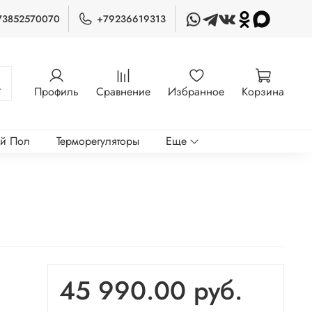
73852570070
+79236619313
Профиль
Сравнение
Избранное
Корзина
ый Пол
Терморегуляторы
Еще
45 990.00 руб.