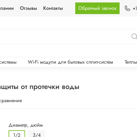
мпании
Отзывы
Контакты
Обратный звонок
+
-системы
Wi-Fi модули для бытовых сплит-систем
Тепл
ащиты от протечки воды
 сравнение
Диаметр, дюйм
1/2
3/4