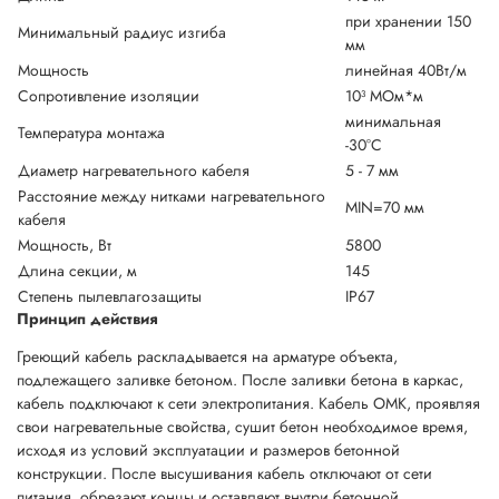
при хранении 150
Минимальный радиус изгиба
мм
Мощность
линейная 40Вт/м
Сопротивление изоляции
10³ МОм*м
минимальная
Температура монтажа
-30°С
Диаметр нагревательного кабеля
5 - 7 мм
Расстояние между нитками нагревательного
MIN=70 мм
кабеля
Мощность, Вт
5800
Длина секции, м
145
Степень пылевлагозащиты
IP67
Принцип действия
Греющий кабель раскладывается на арматуре объекта,
подлежащего заливке бетоном. После заливки бетона в каркас,
кабель подключают к сети электропитания. Кабель ОМК, проявляя
свои нагревательные свойства, сушит бетон необходимое время,
исходя из условий эксплуатации и размеров бетонной
конструкции. После высушивания кабель отключают от сети
питания, обрезают концы и оставляют внутри бетонной