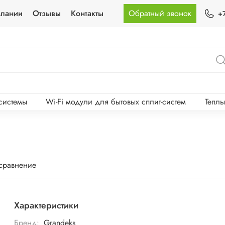
мпании
Отзывы
Контакты
Обратный звонок
+
-системы
Wi-Fi модули для бытовых сплит-систем
Тепл
 сравнение
Характеристики
Бренд:
Grandeks