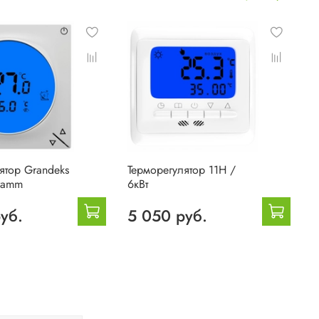
ятор Grandeks
Терморегулятор 11H /
Т
gramm
6кВт
7
уб.
5 050 руб.