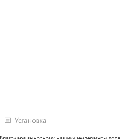
Установка
Благодаря выносному датчику температуры пола