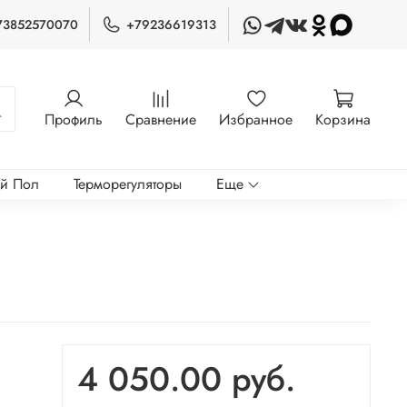
73852570070
+79236619313
Профиль
Сравнение
Избранное
Корзина
ый Пол
Терморегуляторы
Еще
4 050.00 руб.