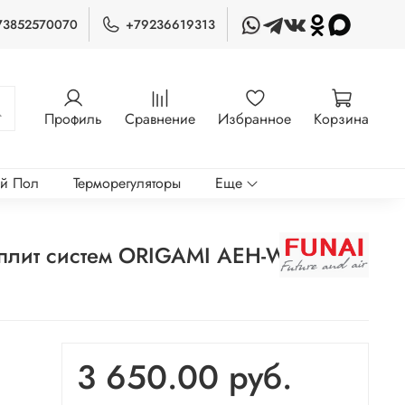
73852570070
+79236619313
Профиль
Сравнение
Избранное
Корзина
ый Пол
Терморегуляторы
Еще
-сплит систем ORIGAMI AEH-W4G1F
3 650.00 руб.