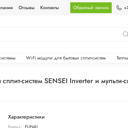
мпании
Отзывы
Контакты
Обратный звонок
+
-системы
Wi-Fi модули для бытовых сплит-систем
Тепл
сплит-систем SENSEI Inverter и мульти
Характеристики
Бренд:
FUNAI