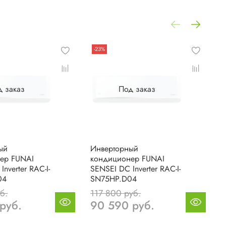
-23%
д заказ
Под заказ
ый
Инверторный
К
ер FUNAI
кондиционер FUNAI
S
nverter RAC-I-
SENSEI DC Inverter RAC-I-
S
04
SN75HP.D04
б.
117 800 руб.
3
руб.
90 590 руб.