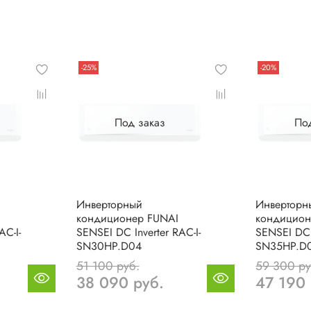
-25%
-20%
Под заказ
По
Инверторный
Инверторн
кондиционер FUNAI
кондицион
AC-I-
SENSEI DC Inverter RAC-I-
SENSEI DC I
SN30HP.D04
SN35HP.D
51 100 руб.
59 300 ру
38 090 руб.
47 190 