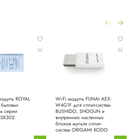
 модуль ROYAL
Wi-Fi модуль FUNAI AEX-
W
 бытовых
W4G1F для сплит-систем
с
ем серии
BUSHIDO, SHOGUN и
K
OSK302
внутренних настенных
блоков мульти сплит-
систем ORIGAMI KODO