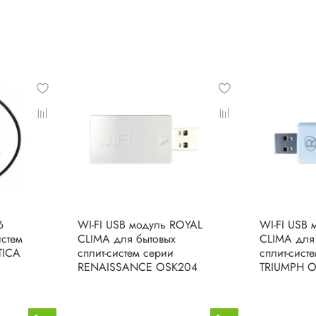
6
WI-FI USB модуль ROYAL
WI-FI USB
истем
CLIMA для бытовых
CLIMA для
TICA
сплит-систем серии
сплит-сист
RENAISSANCE OSK204
TRIUMPH 