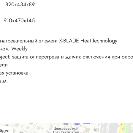
820x434x89
910x470x145
агревательный элемент X-BLADE Heat Technology
кно», Weekly
oject: защита от перегрева и датчик отключения при оп
ели
ая установка
.м.
ры в Барнауле