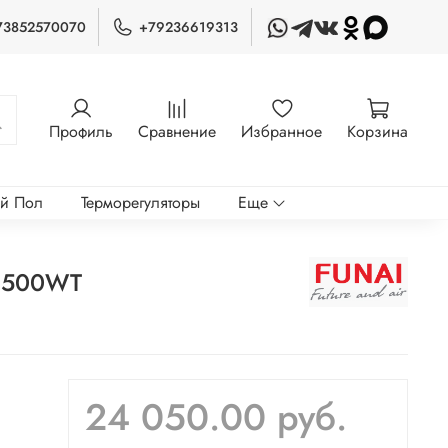
73852570070
+79236619313
Профиль
Сравнение
Избранное
Корзина
ый Пол
Терморегуляторы
Еще
E1500WT
24 050.00 руб.