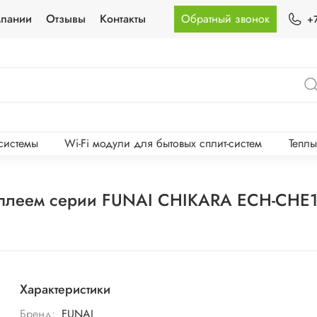
мпании
Отзывы
Контакты
Обратный звонок
+
-системы
Wi-Fi модули для бытовых сплит-систем
Тепл
исплеем серии FUNAI CHIKARA ECH-CH
Характеристики
Бренд:
FUNAI