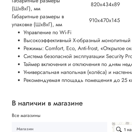
Габаритные размеры
820x434x89
(ШxВxГ), мм
Габаритные размеры в
910x470x145
упаковке (ШxВxГ), мм
Управление по Wi-Fi
Высокоэффективный X-образный монолитный н
Режимы: Comfort, Eco, Anti-frost, «Открытое о
Система безопасной эксплуатации Security Pr
Таймер включения и отключения по дням нед
Универсальная напольная (колёса) и настенн
Рекомендуемая площадь помещения до 25 кв
В наличии в магазине
Все магазины
Ваш Климат
Магазин
Кондиционе