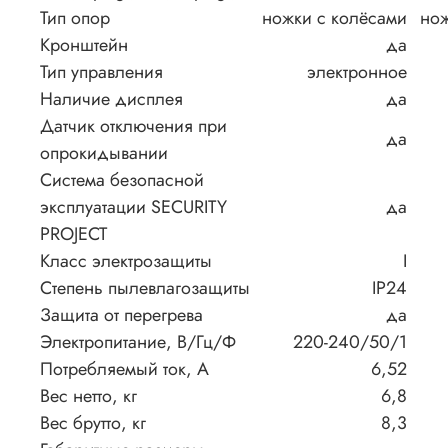
Тип опор
ножки с колёсами
нож
Кронштейн
да
Тип управления
электронное
Наличие дисплея
да
Датчик отключения при
да
опрокидывании
Система безопасной
эксплуатации SECURITY
да
PROJECT
Класс электрозащиты
I
Степень пылевлагозащиты
IP24
Защита от перегрева
да
Электропитание, В/Гц/Ф
220-240/50/1
Потребляемый ток, А
6,52
Вес нетто, кг
6,8
Вес брутто, кг
8,3