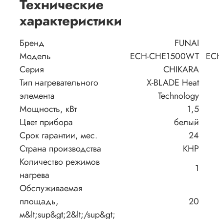
Технические
характеристики
Бренд
FUNAI
Модель
ECH-CHE1500WT
EC
Серия
CHIKARA
Тип нагревательного
X-BLADE Heat
элемента
Technology
Мощность, кВт
1,5
Цвет прибора
белый
Срок гарантии, мес.
24
Страна производства
КНР
Количество режимов
1
нагрева
Обслуживаемая
площадь,
20
м&lt;sup&gt;2&lt;/sup&gt;