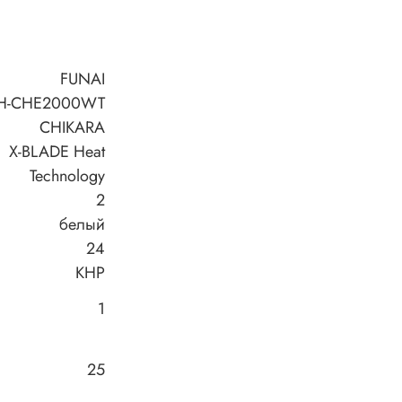
FUNAI
H-CHE2000WT
CHIKARA
X-BLADE Heat
Technology
2
белый
24
КНР
1
25