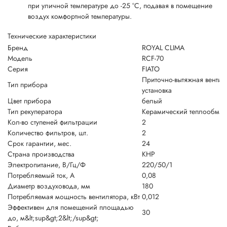
при уличной температуре до -25 °С, подавая в помещение
воздух комфортной температуры.
Технические характеристики
Бренд
ROYAL CLIMA
Модель
RCF-70
Серия
FIATO
Приточно-вытяжная венти
Тип прибора
установка
Цвет прибора
белый
Тип рекуператора
Керамический теплообме
Кол-во ступеней фильтрации
2
Количество фильтров, шт.
2
Срок гарантии, мес.
24
Страна производства
КНР
Электропитание, В/Гц/Ф
220/50/1
Потребляемый ток, А
0,08
Диаметр воздуховода, мм
180
Потребляемая мощность вентилятора, кВт
0,012
Эффективен для помещений площадью
30
до, м&lt;sup&gt;2&lt;/sup&gt;