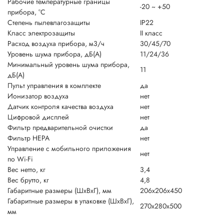
Рабочие температурные границы
-20 ~ +50
прибора, °C
Степень пылевлагозащиты
IP22
Класс электрозащиты
II класс
Расход воздуха прибора, м3/ч
30/45/70
Уровень шума прибора, дБ(А)
11/24/36
Минимальный уровень шума прибора,
11
дБ(А)
Пульт управления в комплекте
да
Ионизатор воздуха
нет
Датчик контроля качества воздуха
нет
Цифровой дисплей
нет
Фильтр предварительной очистки
да
Фильтр HEPA
нет
Управление c мобильного приложения
нет
по Wi-Fi
Вес нетто, кг
3,4
Вес брутто, кг
4,8
Габаритные размеры (ШxВxГ), мм
206x206x450
Габаритные размеры в упаковке (ШxВxГ),
270x280x500
мм