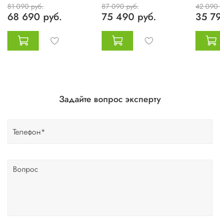
81 090 руб.
87 090 руб.
42 090 
68 690 руб.
75 490 руб.
35 79
Задайте вопрос эксперту