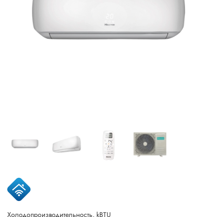
Холодопроизводительность, kBTU