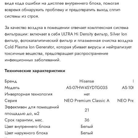
виде кода ошибки на дисплее внутреннего блока, помогая
вовремя обнаружить проблему и предотвратить выход сплит-
системы из строя.
За качество воздуха в помещении отвечает комплексная система
фильтрации: включает в себя ULTRA Hi Density фильтр, Silver Ion
фильтр, фотокаталитический фильтр и плазменная очистка воздуха
Cold Plasma Ion Generator, которая убивает вирусы и нейтрализует
токсичные вещества, предотвращает распространение
инфекционных заболеваний.
Технические характеристики
Бренд
Hisense
Hi
Модель
AS-07HW4SYDTG035
AS-10H
Инверторная технология
нет
Серия
NEO Premium Classic A
NEO Premi
Эффективен для помещений
21
площадью до, м2
Срок гарантии, мес.
36
Цвет внутреннего блока
Белый
Б
Цвет наружного блока
Белый
Б