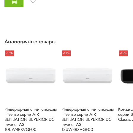
Аналогичные товары
-15%
-13%
-15%
Инверторная сплит-системы
Инверторная сплит-системы
Кондиц
Hisense серии AIR
Hisense серии AIR
серии 
SENSATION SUPERIOR DC
SENSATION SUPERIOR DC
Classi
Inverter AS-
Inverter AS-
10UW4RXVQF00
13UW4RXVQF00