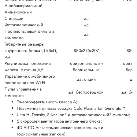
Антибактериальный
Антивирусный
С ионами
да
Фотокаталитический
да
Противопылевой фильтр в
да
комплекте
Габаритные размеры
внутреннего блока (ШxВxГ),
880x275x207
880x
мм
Регулировка положения
Горизонтальные +
Горизон
жалюзи с пульта ДУ
Вертикальные
Верти
Управление c мобильного
да, опция
да,
приложения по Wi-Fi
Пульт управления в
да, беспроводной
да, бес
комплекте
Энергоэффективность класса А;
Плазменная очистка воздуха Cold Plasma Ion Generator*;
Ultra Hi Density, Silver ion* и фотокаталитический* фильтры;
5 скоростей вентилятора внутреннего блока;
4D AUTO Air (автоматические вертикальные и
горизонтальные жалюзи);