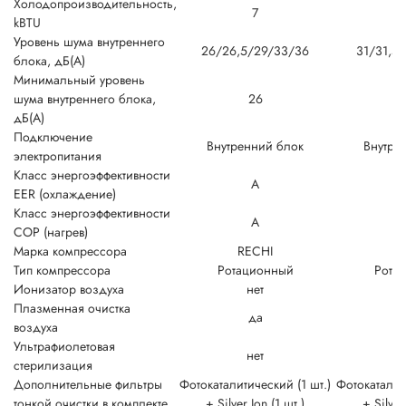
Холодопроизводительность,
7
kBTU
Уровень шума внутреннего
26/26,5/29/33/36
31/31,5/
блока, дБ(А)
Минимальный уровень
шума внутреннего блока,
26
дБ(А)
Подключение
Внутренний блок
Внутре
электропитания
Класс энергоэффективности
A
EER (охлаждение)
Класс энергоэффективности
A
COP (нагрев)
Марка компрессора
RECHI
G
Тип компрессора
Ротационный
Рота
Ионизатор воздуха
нет
Плазменная очистка
да
воздуха
Ультрафиолетовая
нет
стерилизация
Дополнительные фильтры
Фотокаталитический (1 шт.)
Фотокаталит
тонкой очистки в комплекте
+ Silver Ion (1 шт.)
+ Silver