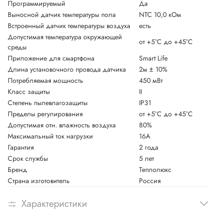
Программируемый
Да
Выносной датчик температуры пола
NTC 10,0 кОм
Встроенный датчик температуры воздуха
есть
Допустимая температура окружающей
от +5°С до +45°С
среды
Приложение для смартфона
Smart Life
Длина установочного провода датчика
2м ± 10%
Потребляемая мощность
450 мВт
Класс защиты
II
Степень пылевлагозащиты
IP31
Пределы регулирования
от +5°С до +45°С
Допустимая отн. влажность воздуха
80%
Максимальный ток нагрузки
16А
Гарантия
2 года
Срок службы
5 лет
Бренд
Теплолюкс
Страна изготовитель
Россия
Характеристики