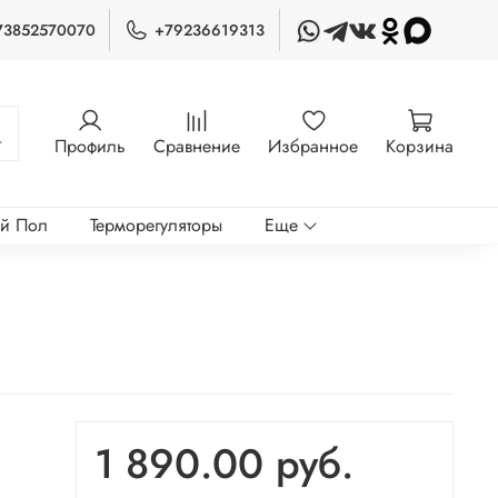
73852570070
+79236619313
Профиль
Сравнение
Избранное
Корзина
ый Пол
Терморегуляторы
Еще
1 890.00 руб.